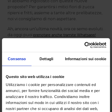
Vi abbiamo ingolosito con queste nuove
proposte? Per garantirsi i mitici fiori di zucca
ripieni e fritti, assieme a tante altre prelibatezze,
noi vi consigliamo di non aspettare.
Ah, ancora un’ultima novità, ora ce semo evoluti:
da oggi puoi
prenotare anche tramite Whatsapp!
Altre news da
Consenso
Dettagli
Informazioni sui cookie
Pistamentuccia
Questo sito web utilizza i cookie
Utilizziamo i cookie per personalizzare contenuti ed
annunci, per fornire funzionalità dei social media e per
analizzare il nostro traffico. Condividiamo inoltre
informazioni sul modo in cui utilizzi il nostro sito con i
nostri partner che si occupano di analisi dei dati web,