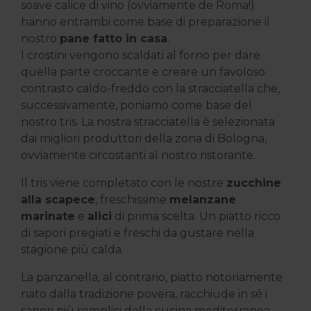
soave calice di vino (ovviamente de Roma!)
hanno entrambi come base di preparazione il
nostro
pane fatto in casa
.
I crostini vengono scaldati al forno per dare
quella parte croccante e creare un favoloso
contrasto caldo-freddo con la stracciatella che,
successivamente, poniamo come base del
nostro tris. La nostra stracciatella è selezionata
dai migliori produttori della zona di Bologna,
ovviamente circostanti al nostro ristorante.
Il tris viene completato con le nostre
zucchine
alla scapece
, freschissime
melanzane
marinate
e
alici
di prima scelta. Un piatto ricco
di sapori pregiati e freschi da gustare nella
stagione più calda.
La panzanella, al contrario, piatto notoriamente
nato dalla tradizione povera, racchiude in sé i
sapori più semplici della cucina mediterranea,