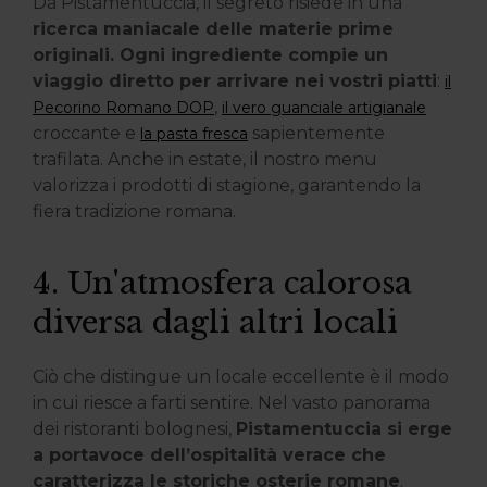
Da Pistamentuccia, il segreto risiede in una
ricerca maniacale delle materie prime
originali. Ogni ingrediente compie un
viaggio diretto per arrivare nei vostri piatti
:
il
,
Pecorino Romano DOP
il vero guanciale artigianale
croccante e
sapientemente
la pasta fresca
trafilata. Anche in estate, il nostro menu
valorizza i prodotti di stagione, garantendo la
fiera tradizione romana.
4. Un'atmosfera calorosa
diversa dagli altri locali
Ciò che distingue un locale eccellente è il modo
in cui riesce a farti sentire. Nel vasto panorama
dei ristoranti bolognesi,
Pistamentuccia si erge
a portavoce dell’ospitalità verace che
caratterizza le storiche osterie romane
.