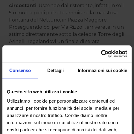
circostanti
. Uscendo dal ristorante, infatti, in soli
5 minuti a piedi potrete ammirare la maestosa
Fontana del Nettuno, in Piazza Maggiore.
Proseguendo poi per Via Rizzoli, arriverete in un
attimo direttamente sotto la celebre Torre degli
Asinelli, regalandovi un finale di serata
passeggiando tra le bellezze senza tempo di
Bologna. Potrete concedervi una passeggiata
sotto i portici, raggiungere le piazze principali
illuminate o fermarvi per un drink nei locali
Consenso
Dettagli
Informazioni sui cookie
adiacenti.
Vivi l'emozione di Roma
Questo sito web utilizza i cookie
al centro dell'Emilia
Utilizziamo i cookie per personalizzare contenuti ed
annunci, per fornire funzionalità dei social media e per
Se la descrizione di questi sapori autentici ha
analizzare il nostro traffico. Condividiamo inoltre
stuzzicato il tuo appetito e l’idea di immergerti
informazioni sul modo in cui utilizzi il nostro sito con i
nell’energia di Roma ti ha conquistato, non
nostri partner che si occupano di analisi dei dati web,
esitare.
La risposta perfetta e originale alla