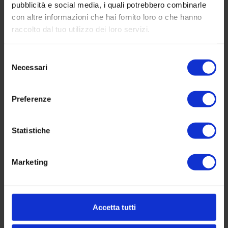
pubblicità e social media, i quali potrebbero combinarle
tua ricerca su dove cenare a Bologna è
con altre informazioni che hai fornito loro o che hanno
proprio qui, pronta ad accoglierti a braccia
raccolto dal tuo utilizzo dei loro servizi.
aperte.
oggi stesso per assicurarti un
Contattaci
posto nel nostro spazio all’aperto e preparati a
Selezione
vivere una fantastica serata estiva, anche
Necessari
del
all’aperto.
consenso
Preferenze
Altre news da
Pistamentuccia
Statistiche
Marketing
Accetta tutti